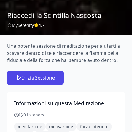
Riaccedi la Scintilla Nascosta
MySerenify
4.7
Una potente sessione di meditazione per aiutarti a
scavare dentro di te e riaccendere la fiamma della
fiducia e della forza che hai sempre avuto dentro.
Inizia Sessione
Informazioni su questa Meditazione
0
listeners
meditazione
motivazione
forza interiore