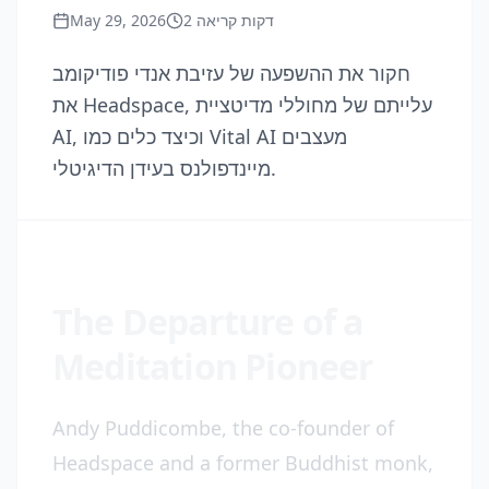
May 29, 2026
2
דקות קריאה
חקור את ההשפעה של עזיבת אנדי פודיקומב
את Headspace, עלייתם של מחוללי מדיטציית
AI, וכיצד כלים כמו Vital AI מעצבים
מיינדפולנס בעידן הדיגיטלי.
The Departure of a
Meditation Pioneer
Andy Puddicombe, the co-founder of
Headspace and a former Buddhist monk,