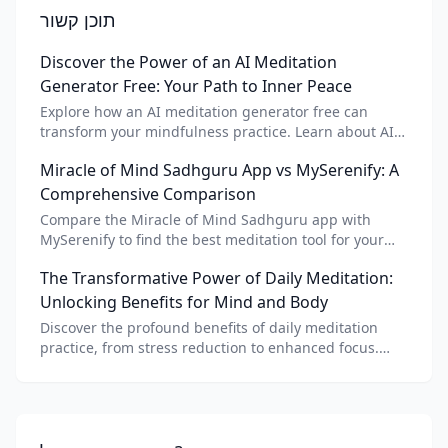
תוכן קשור
Discover the Power of an AI Meditation
Generator Free: Your Path to Inner Peace
Explore how an AI meditation generator free can
transform your mindfulness practice. Learn about AI
meditation voice, scripts, and apps like Vital AI
Miracle of Mind Sadhguru App vs MySerenify: A
meditation for personalized calm.
Comprehensive Comparison
Compare the Miracle of Mind Sadhguru app with
MySerenify to find the best meditation tool for your
needs. Explore features, AI integration, and unique
The Transformative Power of Daily Meditation:
benefits of each.
Unlocking Benefits for Mind and Body
Discover the profound benefits of daily meditation
practice, from stress reduction to enhanced focus.
Learn how tools like an AI meditation generator can
support your journey to inner peace and well-being.