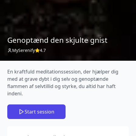
Genoptænd den skjulte gnist
MySerenify
4.7
En kraftfuld meditationssession, der hjælper dig
med at grave dybt i dig selv og genoptænde
flammen af selvtillid og styrke, du altid har haft
indeni.
Start session