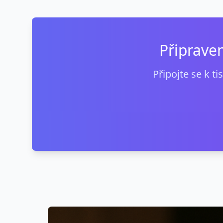
Připrave
Připojte se k t