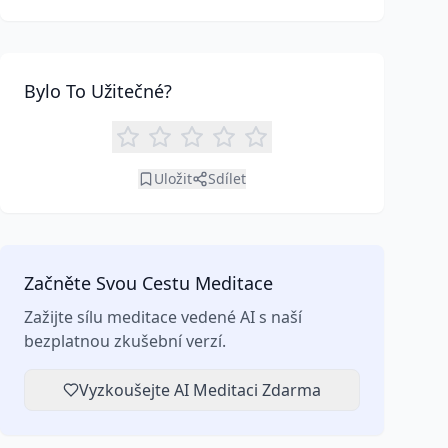
enhanced focus. Learn how tools like an AI
meditation generator can support your journey to
inner peace and well-being.
Bylo To Užitečné?
Uložit
Sdílet
Začněte Svou Cestu Meditace
Zažijte sílu meditace vedené AI s naší
bezplatnou zkušební verzí.
Vyzkoušejte AI Meditaci Zdarma