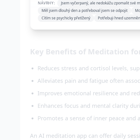
NÁVRHY:
Jsem vyčerpaný, ale nedokážu zpomalit své 
Měl jsem dlouhý den a potřeboval jsem se odpojit
Mo
Cítím se psychicky přetížený
Potřebuji hned uzemněn
Key Benefits of Meditation fo
Reduces stress and cortisol levels, s
Alleviates pain and fatigue often asso
Improves emotional resilience and re
Enhances focus and mental clarity dur
Promotes a sense of inner peace and 
An AI meditation app can offer daily sess