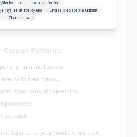
myšlenky
Pocit úzkosti a přetížení
je mysl se cítí rozptýlená
Chci se před spaním uklidnit
í
Chci resetovat
r Cancer Patients
upporting immune function.
ciated with treatments.
duces symptoms of depression.
ing recovery.
acceptance.
ions tailored to your needs, while an AI