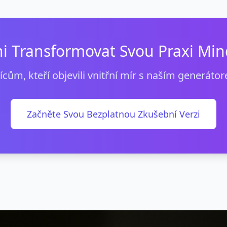
ni Transformovat Svou Praxi Min
isícům, kteří objevili vnitřní mír s naším generát
Začněte Svou Bezplatnou Zkušební Verzi