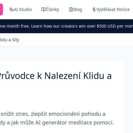
AI Studio
Články
Blog
Vydělávat Peníze
one month free. Learn how our creators win over $500 USD per mon
idu a Síly
růvodce k Nalezení Klidu a
snížit stres, zlepšit emocionální pohodu a
ody a jak může AI generátor meditace pomoci.