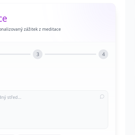
ce
onalizovaný zážitek z meditace
3
4