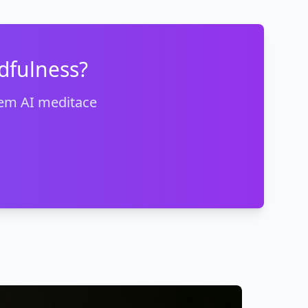
dfulness?
orem AI meditace