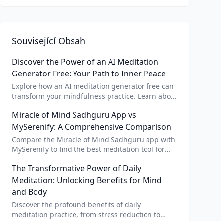
Související Obsah
Discover the Power of an AI Meditation
Generator Free: Your Path to Inner Peace
Explore how an AI meditation generator free can
transform your mindfulness practice. Learn about
AI meditation voice, scripts, and apps like Vital AI
Miracle of Mind Sadhguru App vs
meditation for personalized calm.
MySerenify: A Comprehensive Comparison
Compare the Miracle of Mind Sadhguru app with
MySerenify to find the best meditation tool for
your needs. Explore features, AI integration, and
The Transformative Power of Daily
unique benefits of each.
Meditation: Unlocking Benefits for Mind
and Body
Discover the profound benefits of daily
meditation practice, from stress reduction to