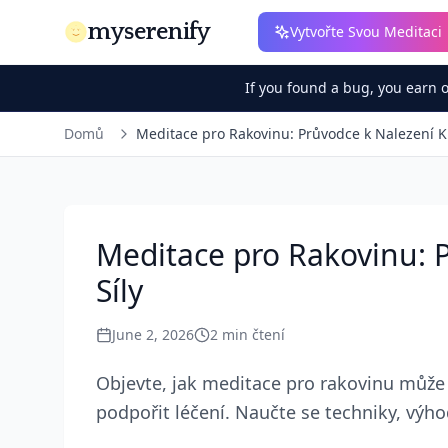
myserenify
Vytvořte Svou Meditaci
If you found a bug, you earn 
Domů
Meditace pro Rakovinu: Průvodce k Nalezení Kl
Meditace pro Rakovinu: P
Síly
June 2, 2026
2
min čtení
Objevte, jak meditace pro rakovinu může 
podpořit léčení. Naučte se techniky, výh