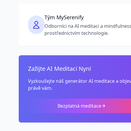
Tým MySerenify
Odborníci na AI meditaci a mindfulness
prostřednictvím technologie.
Zažijte AI Meditaci Nyní
Vyzkoušejte náš generátor AI meditace a obj
právě vám.
Bezplatná meditace