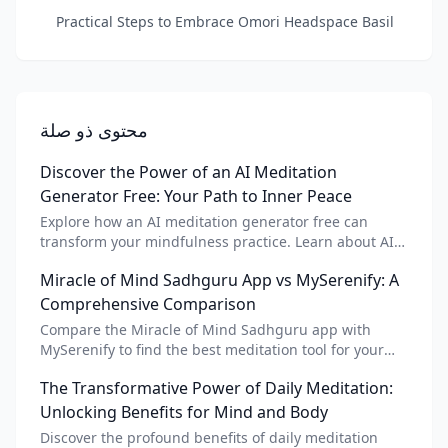
Practical Steps to Embrace Omori Headspace Basil
محتوى ذو صلة
Discover the Power of an AI Meditation
Generator Free: Your Path to Inner Peace
Explore how an AI meditation generator free can
transform your mindfulness practice. Learn about AI
meditation voice, scripts, and apps like Vital AI
Miracle of Mind Sadhguru App vs MySerenify: A
meditation for personalized calm.
Comprehensive Comparison
Compare the Miracle of Mind Sadhguru app with
MySerenify to find the best meditation tool for your
needs. Explore features, AI integration, and unique
The Transformative Power of Daily Meditation:
benefits of each.
Unlocking Benefits for Mind and Body
Discover the profound benefits of daily meditation